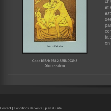
cha
et 
est
des
par
con
fai
on 
Code ISBN: 978-2-8258-0039-3
Dictionnaires
Contact
|
Conditions de vente
|
plan du site