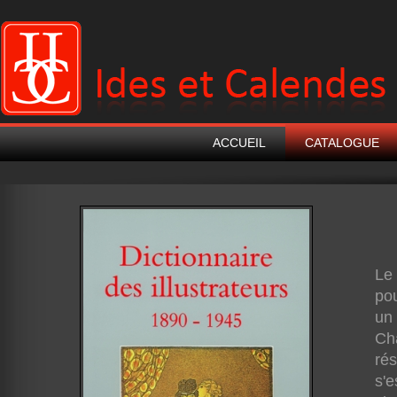
ACCUEIL
CATALOGUE
Le
pou
un
Cha
rés
s'e